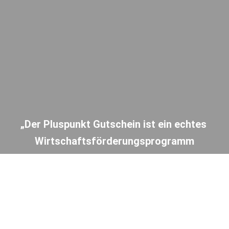
„Der Pluspunkt Gutschein ist ein echtes 
Wirtschaftsförderungsprogramm
für unsere Stadt von dem alle  profitieren 
Unternehmen, Beschäftigte und 
Einzelhändler!“